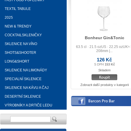
FAST FOOD POPELNÍKY
TEXTIL TABULE
2025
NEW & TRENDY
COCKTAILSKLENIČKY
Bonheur Gin&Tonic
SKLENICE NA VÍNO
63.5 cl · 21.5 ozUS · 22.25 ozUK≈
208mm |...
SHOTS&SHOOTER
126 Kč
LONG&SHORT
S DPH
153 Kč
SKLENICE NA LIMONÁDY
Skladem
SPECIALNÍ SKLENICE
Zobrazit další produkty v kategorii
SKLENICE NA KÁVU A ČAJ
DESERTNÍ SKLENICE
VÝROBNÍKY A DRTIČE LEDU