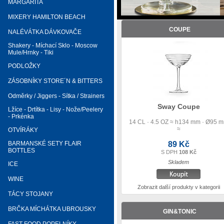
MARGARITA
MIXERY HAMILTON BEACH
COUPE
NALÉVÁTKA DÁVKOVAČE
Shakery - Míchací Sklo - Moscow
Mule/Hrnky - Tiki
PODLOŽKY
ZÁSOBNÍKY STORE´N & BITTERS
Odměrky / Jiggers - Sítka / Strainers
Sway Coupe
Lžíce - Drtítka - Lisy - Nože/Peelery
- Prkénka
14 CL · 4.5 OZ ≈ h134 mm · Ø95 
≈
OTVÍRÁKY
BARMANSKÉ SETY FLAIR
89 Kč
BOTTLES
S DPH
108 Kč
Skladem
ICE
WINE
Zobrazit další produkty v kategorii
TÁCY STOJANY
BRČKA MÍCHÁTKA UBROUSKY
GIN&TONIC