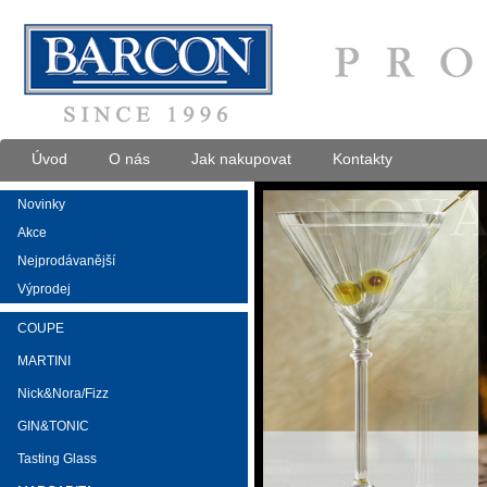
Úvod
O nás
Jak nakupovat
Kontakty
Novinky
Akce
Nejprodávanější
Výprodej
COUPE
MARTINI
Nick&Nora/Fizz
GIN&TONIC
Tasting Glass