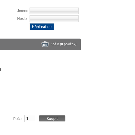
Jméno
Heslo
Přihlásit se
Košík (
0
položek
)
n
Počet: