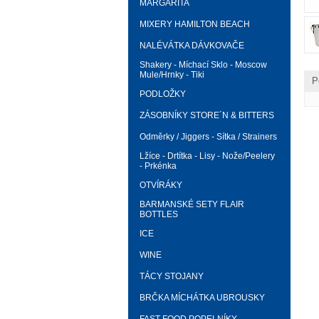
MARGARITA
MIXERY HAMILTON BEACH
NALÉVÁTKA DÁVKOVAČE
Shakery - Míchací Sklo - Moscow
Mule/Hrnky - Tiki
P
PODLOŽKY
ZÁSOBNÍKY STORE´N & BITTERS
Odměrky / Jiggers - Sítka / Strainers
Lžíce - Drtítka - Lisy - Nože/Peelery
- Prkénka
OTVÍRÁKY
BARMANSKÉ SETY FLAIR
BOTTLES
ICE
WINE
TÁCY STOJANY
BRČKA MÍCHÁTKA UBROUSKY