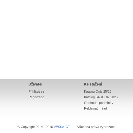
Uživatel
Ke stažení
Přihlásit se
Katalog Onis 25/26
Registrace
Katalog BARCON 2026
Obchodní podmínky
Reklamační řád
© Copyright 2014 - 2016
VESSA ICT
Všechna práva vyhrazena