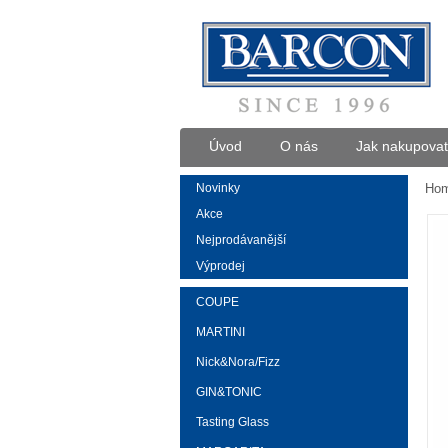
Úvod
O nás
Jak nakupovat
Novinky
Ho
Akce
Nejprodávanější
Výprodej
COUPE
MARTINI
Nick&Nora/Fizz
GIN&TONIC
Tasting Glass