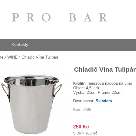
Kontakty
me
WINE
Chladič Vína Tulipán
Chladič Vína Tulipá
Kvalitní nerezová nádoba na víno
Objem 4,5 litrů
Výška: 21cm Průměr:22cm
Dostupnost:
Skladem
Kód: 3496
250 Kč
S DPH
303 Kč