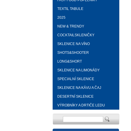
FAST FOOD POPELNÍKY
TEXTIL TABULE
2025
NEW & TRENDY
COCKTAILSKLENIČKY
SKLENICE NA VÍNO
SHOTS&SHOOTER
LONG&SHORT
SKLENICE NA LIMONÁDY
SPECIALNÍ SKLENICE
SKLENICE NA KÁVU A ČAJ
DESERTNÍ SKLENICE
VÝROBNÍKY A DRTIČE LEDU