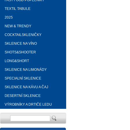
FAST FOOD POPELNÍKY
TEXTIL TABULE
2025
NEW & TRENDY
COCKTAILSKLENIČKY
SKLENICE NA VÍNO
SHOTS&SHOOTER
LONG&SHORT
SKLENICE NA LIMONÁDY
SPECIALNÍ SKLENICE
SKLENICE NA KÁVU A ČAJ
DESERTNÍ SKLENICE
VÝROBNÍKY A DRTIČE LEDU