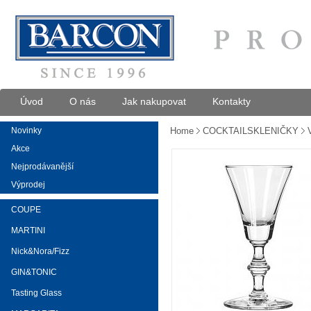
Úvod
O nás
Jak nakupovat
Kontakty
Novinky
Home
COCKTAILSKLENIČKY
Akce
Nejprodávanější
Výprodej
COUPE
MARTINI
Nick&Nora/Fizz
GIN&TONIC
Tasting Glass