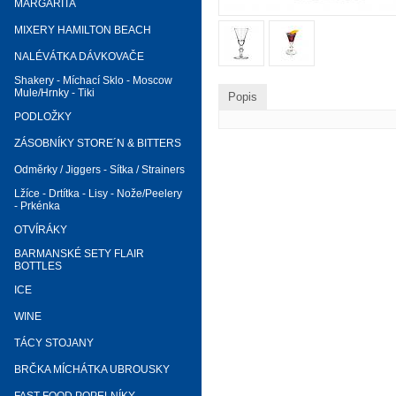
MARGARITA
MIXERY HAMILTON BEACH
NALÉVÁTKA DÁVKOVAČE
Shakery - Míchací Sklo - Moscow
Mule/Hrnky - Tiki
Popis
PODLOŽKY
ZÁSOBNÍKY STORE´N & BITTERS
Odměrky / Jiggers - Sítka / Strainers
Lžíce - Drtítka - Lisy - Nože/Peelery
- Prkénka
OTVÍRÁKY
BARMANSKÉ SETY FLAIR
BOTTLES
ICE
WINE
TÁCY STOJANY
BRČKA MÍCHÁTKA UBROUSKY