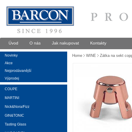
Úvod
O nás
Jak nakupovat
Kontakty
Novinky
Home
WINE
Zátka na sekt cop
Akce
Nejprodávanější
Výprodej
COUPE
MARTINI
Nick&Nora/Fizz
GIN&TONIC
Tasting Glass