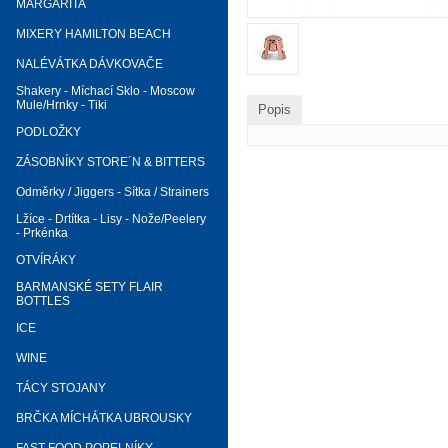
MARGARITA
MIXERY HAMILTON BEACH
NALÉVÁTKA DÁVKOVAČE
Shakery - Míchací Sklo - Moscow
Mule/Hrnky - Tiki
Popis
PODLOŽKY
ZÁSOBNÍKY STORE´N & BITTERS
Odměrky / Jiggers - Sítka / Strainers
Lžíce - Drtítka - Lisy - Nože/Peelery
- Prkénka
OTVÍRÁKY
BARMANSKÉ SETY FLAIR
BOTTLES
ICE
WINE
TÁCY STOJANY
BRČKA MÍCHÁTKA UBROUSKY