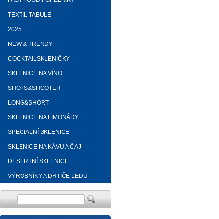
FAST FOOD POPELNÍKY
TEXTIL TABULE
2025
NEW & TRENDY
COCKTAILSKLENIČKY
SKLENICE NA VÍNO
SHOTS&SHOOTER
LONG&SHORT
SKLENICE NA LIMONÁDY
SPECIALNÍ SKLENICE
SKLENICE NA KÁVU A ČAJ
DESERTNÍ SKLENICE
VÝROBNÍKY A DRTIČE LEDU