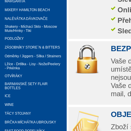
MARGARITA
Onl
MIXERY HAMILTON BEACH
Pře
NALÉVÁTKA DÁVKOVAČE
Shakery - Míchací Sklo - Moscow
Sle
Mule/Hrnky - Tiki
PODLOŽKY
BEZ
ZÁSOBNÍKY STORE´N & BITTERS
Odměrky / Jiggers - Sítka / Strainers
Vaše d
Lžíce - Drtítka - Lisy - Nože/Peelery
umístě
- Prkénka
nejsou
OTVÍRÁKY
Vaše d
BARMANSKÉ SETY FLAIR
BOTTLES
mail, 
ICE
WINE
OBJE
TÁCY STOJANY
BRČKA MÍCHÁTKA UBROUSKY
Zboží 