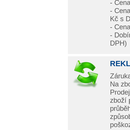
- Cena
- Cena
Kč s 
- Cen
- Dobí
DPH)
REK
Záruka
Na zbo
Prodej
zboží 
průběh
způso
poškoz