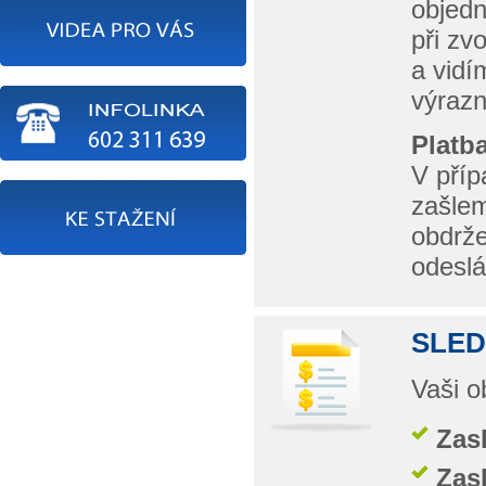
objedn
při zv
a vidí
výrazn
Platb
V příp
zašlem
obdrže
odesl
SLED
Vaši o
Zas
Zasl