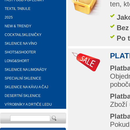
FAST FOOD POPELNÍKY
ten, k
TEXTIL TABULE
Jak
2025
Bez
NEW & TRENDY
COCKTAILSKLENIČKY
Po 
SKLENICE NA VÍNO
SHOTS&SHOOTER
PLAT
LONG&SHORT
Platb
SKLENICE NA LIMONÁDY
Objedn
SPECIALNÍ SKLENICE
poboč
SKLENICE NA KÁVU A ČAJ
Platb
DESERTNÍ SKLENICE
Zboží 
VÝROBNÍKY A DRTIČE LEDU
Platba
Pokud 