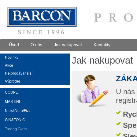
Úvod
O nás
Jak nakupovat
Kontakty
Jak nakupovat
Novinky
Akce
Nejprodávanější
ZÁKA
Výprodej
U nás 
COUPE
regist
MARTINI
Nick&Nora/Fizz
Ryc
GIN&TONIC
Spe
Tasting Glass
Sle