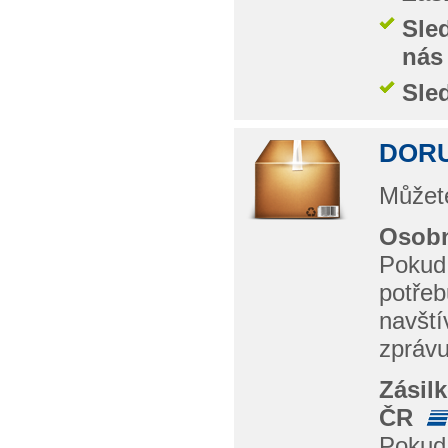
Sle
nás
Sle
DORU
Můžete
Osobn
Pokud 
potřeb
navští
zprávu
Zásil
ČR
Pokud