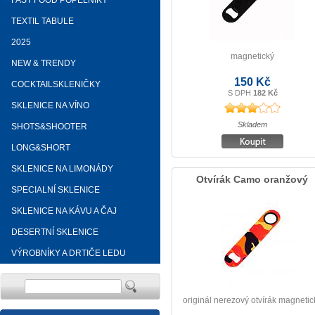
FAST FOOD POPELNÍKY
TEXTIL TABULE
2025
magnetický
NEW & TRENDY
150 Kč
COCKTAILSKLENIČKY
S DPH
182 Kč
SKLENICE NA VÍNO
Skladem
SHOTS&SHOOTER
LONG&SHORT
SKLENICE NA LIMONÁDY
Otvírák Camo oranžový
SPECIALNÍ SKLENICE
SKLENICE NA KÁVU A ČAJ
DESERTNÍ SKLENICE
VÝROBNÍKY A DRTIČE LEDU
originál nerezový otvírák magnetic