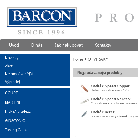
Úvod
O nás
Jak nakupovat
Kontakty
Novinky
Home
OTVÍRÁKY
Akce
Nejprodávanější produkty
Nejprodávanější
Výprodej
Otvírák Speed Copper
de lux otvírák v mědi 17cm
COUPE
Otvírák Speed Nerez V
MARTINI
Otvírák na korunkové uzávěry
Nick&Nora/Fizz
Otvírák nerez
originál nerezový otvírák magn
GIN&TONIC
Tasting Glass