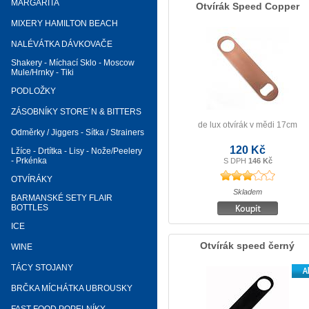
MARGARITA
Otvírák Speed Copper
MIXERY HAMILTON BEACH
NALÉVÁTKA DÁVKOVAČE
Shakery - Míchací Sklo - Moscow
Mule/Hrnky - Tiki
PODLOŽKY
ZÁSOBNÍKY STORE´N & BITTERS
de lux otvírák v mědi 17cm
Odměrky / Jiggers - Sítka / Strainers
120 Kč
Lžíce - Drtítka - Lisy - Nože/Peelery
- Prkénka
S DPH
146 Kč
OTVÍRÁKY
Skladem
BARMANSKÉ SETY FLAIR
BOTTLES
ICE
Otvírák speed černý
WINE
TÁCY STOJANY
BRČKA MÍCHÁTKA UBROUSKY