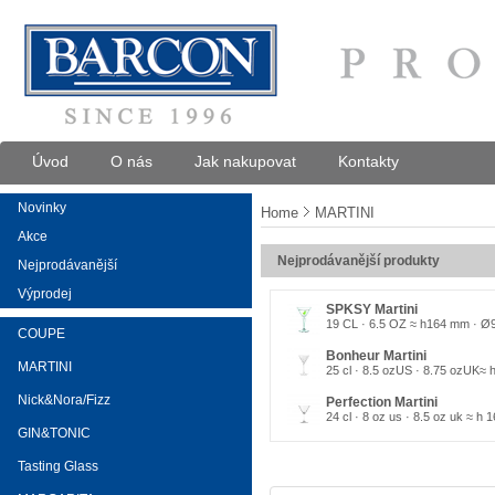
Úvod
O nás
Jak nakupovat
Kontakty
Novinky
Home
MARTINI
Akce
Nejprodávanější produkty
Nejprodávanější
Výprodej
SPKSY Martini
19 CL · 6.5 OZ ≈ h164 mm · Ø
COUPE
Bonheur Martini
MARTINI
25 cl · 8.5 ozUS · 8.75 ozUK≈ 
Nick&Nora/Fizz
Perfection Martini
24 cl · 8 oz us · 8.5 oz uk ≈ h 
GIN&TONIC
Tasting Glass