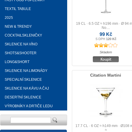
FAST FOOD POPELNÍKY
TEXTIL TABULE
2025
19 CL · 6.5 OZ ≈ h196 mm · Ø 94
NEW & TRENDY
No....
99 Kč
COCKTAILSKLENIČKY
S DPH
120 Kč
SKLENICE NA VÍNO
Skladem
SHOTS&SHOOTER
LONG&SHORT
SKLENICE NA LIMONÁDY
Citation Martini
SPECIALNÍ SKLENICE
SKLENICE NA KÁVU A ČAJ
DESERTNÍ SKLENICE
VÝROBNÍKY A DRTIČE LEDU
17.7 CL · 6 OZ ≈ h149 mm · Ø108
≈