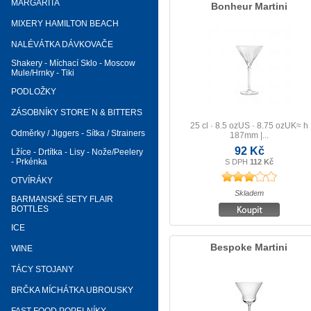
MARGARITA
Bonheur Martini
MIXERY HAMILTON BEACH
NALÉVÁTKA DÁVKOVAČE
Shakery - Míchací Sklo - Moscow
Mule/Hrnky - Tiki
PODLOŽKY
ZÁSOBNÍKY STORE´N & BITTERS
25 cl · 8.5 ozUS · 8.75 ozUK≈ h
Odměrky / Jiggers - Sítka / Strainers
187mm |...
92 Kč
Lžíce - Drtítka - Lisy - Nože/Peelery
- Prkénka
S DPH
112 Kč
OTVÍRÁKY
Skladem
BARMANSKÉ SETY FLAIR
BOTTLES
ICE
Bespoke Martini
WINE
TÁCY STOJANY
BRČKA MÍCHÁTKA UBROUSKY