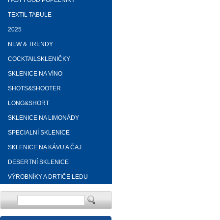
FAST FOOD POPELNÍKY
TEXTIL TABULE
2025
NEW & TRENDY
COCKTAILSKLENIČKY
SKLENICE NA VÍNO
SHOTS&SHOOTER
LONG&SHORT
SKLENICE NA LIMONÁDY
SPECIALNÍ SKLENICE
SKLENICE NA KÁVU A ČAJ
DESERTNÍ SKLENICE
VÝROBNÍKY A DRTIČE LEDU