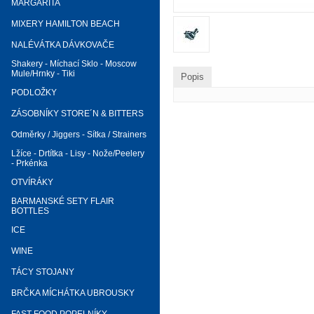
MARGARITA
MIXERY HAMILTON BEACH
NALÉVÁTKA DÁVKOVAČE
Shakery - Míchací Sklo - Moscow
Mule/Hrnky - Tiki
Popis
PODLOŽKY
ZÁSOBNÍKY STORE´N & BITTERS
Odměrky / Jiggers - Sítka / Strainers
Lžíce - Drtítka - Lisy - Nože/Peelery
- Prkénka
OTVÍRÁKY
BARMANSKÉ SETY FLAIR
BOTTLES
ICE
WINE
TÁCY STOJANY
BRČKA MÍCHÁTKA UBROUSKY