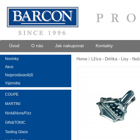
Úvod
O nás
Jak nakupovat
Kontakty
Novinky
Home
Lžíce - Drtítka - Lisy - No
Akce
Nejprodávanější
Výprodej
COUPE
MARTINI
Nick&Nora/Fizz
GIN&TONIC
Tasting Glass