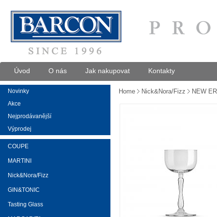
Úvod
O nás
Jak nakupovat
Kontakty
Novinky
Home
Nick&Nora/Fizz
NEW ERA
Akce
Nejprodávanější
Výprodej
COUPE
MARTINI
Nick&Nora/Fizz
GIN&TONIC
Tasting Glass