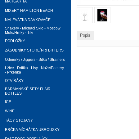
MARGARITA
MIXERY HAMILTON BEACH
NALÉVÁTKA DÁVKOVAČE
Shakery - Míchací Sklo - Moscow
Mule/Hrnky - Tiki
Popis
PODLOŽKY
ZÁSOBNÍKY STORE´N & BITTERS
Odměrky / Jiggers - Sítka / Strainers
Lžíce - Drtítka - Lisy - Nože/Peelery
- Prkénka
OTVÍRÁKY
BARMANSKÉ SETY FLAIR
BOTTLES
ICE
WINE
TÁCY STOJANY
BRČKA MÍCHÁTKA UBROUSKY