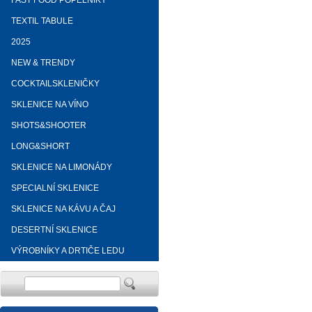
FAST FOOD POPELNÍKY
TEXTIL TABULE
2025
NEW & TRENDY
COCKTAILSKLENIČKY
SKLENICE NA VÍNO
SHOTS&SHOOTER
LONG&SHORT
SKLENICE NA LIMONÁDY
SPECIALNÍ SKLENICE
SKLENICE NA KÁVU A ČAJ
DESERTNÍ SKLENICE
VÝROBNÍKY A DRTIČE LEDU