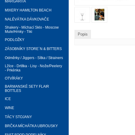
MARGARITA
MIXERY HAMILTON BEACH
NALÉVÁTKA DÁVKOVAČE
Shakery - Míchací Sklo - Moscow
Mule/Hrnky - Tiki
Popis
PODLOŽKY
ZÁSOBNÍKY STORE´N & BITTERS
Odměrky / Jiggers - Sítka / Strainers
Lžíce - Drtítka - Lisy - Nože/Peelery
- Prkénka
OTVÍRÁKY
BARMANSKÉ SETY FLAIR
BOTTLES
ICE
WINE
TÁCY STOJANY
BRČKA MÍCHÁTKA UBROUSKY