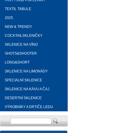
FAST FOOD POPELNÍKY
TEXTIL TABULE
2025
NEW & TRENDY
COCKTAILSKLENIČKY
SKLENICE NA VÍNO
SHOTS&SHOOTER
LONG&SHORT
SKLENICE NA LIMONÁDY
SPECIALNÍ SKLENICE
SKLENICE NA KÁVU A ČAJ
DESERTNÍ SKLENICE
VÝROBNÍKY A DRTIČE LEDU