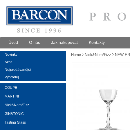
Úvod
O nás
Jak nakupovat
Kontakty
Novinky
Home
Nick&Nora/Fizz
NEW ERA
Akce
Nejprodávanější
Výprodej
COUPE
MARTINI
Nick&Nora/Fizz
GIN&TONIC
Tasting Glass