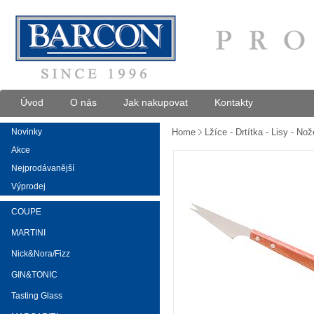
Úvod
O nás
Jak nakupovat
Kontakty
Novinky
Home
Lžíce - Drtítka - Lisy - No
Akce
Nejprodávanější
Výprodej
COUPE
MARTINI
Nick&Nora/Fizz
GIN&TONIC
Tasting Glass