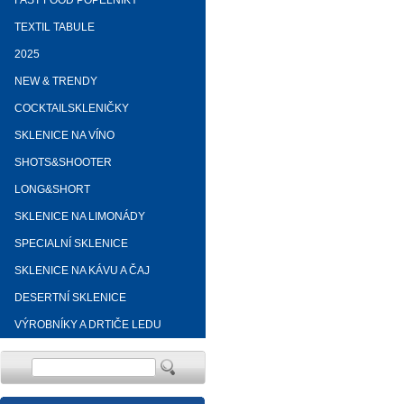
FAST FOOD POPELNÍKY
TEXTIL TABULE
2025
NEW & TRENDY
COCKTAILSKLENIČKY
SKLENICE NA VÍNO
SHOTS&SHOOTER
LONG&SHORT
SKLENICE NA LIMONÁDY
SPECIALNÍ SKLENICE
SKLENICE NA KÁVU A ČAJ
DESERTNÍ SKLENICE
VÝROBNÍKY A DRTIČE LEDU