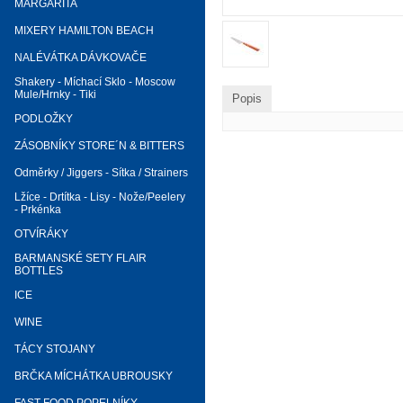
MARGARITA
MIXERY HAMILTON BEACH
NALÉVÁTKA DÁVKOVAČE
Shakery - Míchací Sklo - Moscow
Mule/Hrnky - Tiki
Popis
PODLOŽKY
ZÁSOBNÍKY STORE´N & BITTERS
Odměrky / Jiggers - Sítka / Strainers
Lžíce - Drtítka - Lisy - Nože/Peelery
- Prkénka
OTVÍRÁKY
BARMANSKÉ SETY FLAIR
BOTTLES
ICE
WINE
TÁCY STOJANY
BRČKA MÍCHÁTKA UBROUSKY