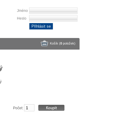
Jméno
Heslo
Přihlásit se
Košík (
0
položek
)
ý
ký
Počet: