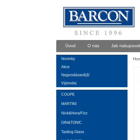
Úvod
O nás
Jak nakupovat
Novinky
Ho
Akce
Nejprodávanější
Výprodej
COUPE
MARTINI
Nick&Nora/Fizz
GIN&TONIC
Tasting Glass