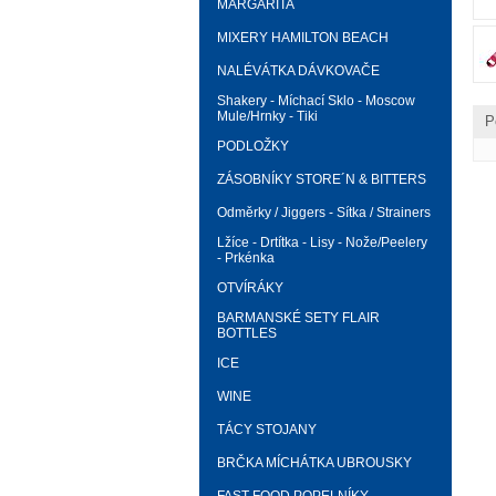
MARGARITA
MIXERY HAMILTON BEACH
NALÉVÁTKA DÁVKOVAČE
Shakery - Míchací Sklo - Moscow
Mule/Hrnky - Tiki
P
PODLOŽKY
ZÁSOBNÍKY STORE´N & BITTERS
Odměrky / Jiggers - Sítka / Strainers
Lžíce - Drtítka - Lisy - Nože/Peelery
- Prkénka
OTVÍRÁKY
BARMANSKÉ SETY FLAIR
BOTTLES
ICE
WINE
TÁCY STOJANY
BRČKA MÍCHÁTKA UBROUSKY