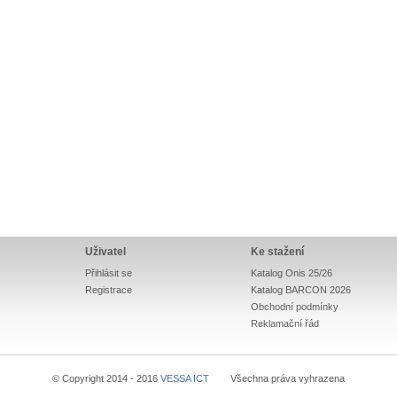
Uživatel
Ke stažení
Přihlásit se
Katalog Onis 25/26
Registrace
Katalog BARCON 2026
Obchodní podmínky
Reklamační řád
© Copyright 2014 - 2016
VESSA ICT
Všechna práva vyhrazena