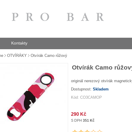
Kontakty
me
OTVÍRÁKY
Otvírák Camo růžový
Otvírák Camo růžov
originál nerezový otvírák magnetic
Dostupnost:
Skladem
Kód: CO3CAMOP
290 Kč
S DPH
351 Kč