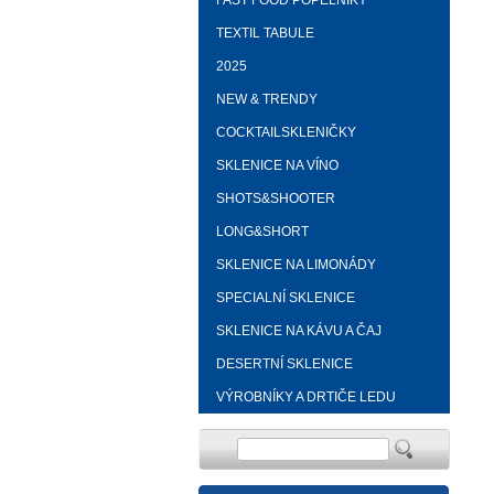
FAST FOOD POPELNÍKY
TEXTIL TABULE
2025
NEW & TRENDY
COCKTAILSKLENIČKY
SKLENICE NA VÍNO
SHOTS&SHOOTER
LONG&SHORT
SKLENICE NA LIMONÁDY
SPECIALNÍ SKLENICE
SKLENICE NA KÁVU A ČAJ
DESERTNÍ SKLENICE
VÝROBNÍKY A DRTIČE LEDU