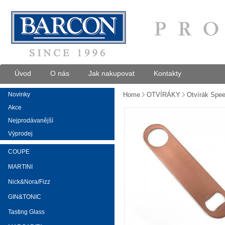
Úvod
O nás
Jak nakupovat
Kontakty
Novinky
Home
OTVÍRÁKY
Otvírák Spe
Akce
Nejprodávanější
Výprodej
COUPE
MARTINI
Nick&Nora/Fizz
GIN&TONIC
Tasting Glass