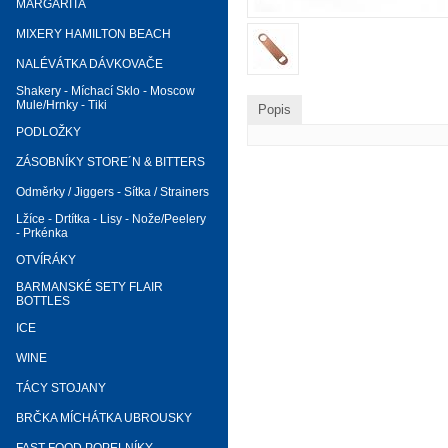
MARGARITA
MIXERY HAMILTON BEACH
NALÉVÁTKA DÁVKOVAČE
Shakery - Míchací Sklo - Moscow
Mule/Hrnky - Tiki
Popis
PODLOŽKY
ZÁSOBNÍKY STORE´N & BITTERS
Odměrky / Jiggers - Sítka / Strainers
Lžíce - Drtítka - Lisy - Nože/Peelery
- Prkénka
OTVÍRÁKY
BARMANSKÉ SETY FLAIR
BOTTLES
ICE
WINE
TÁCY STOJANY
BRČKA MÍCHÁTKA UBROUSKY