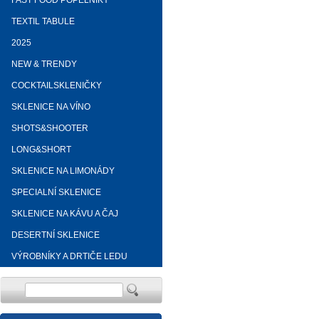
FAST FOOD POPELNÍKY
TEXTIL TABULE
2025
NEW & TRENDY
COCKTAILSKLENIČKY
SKLENICE NA VÍNO
SHOTS&SHOOTER
LONG&SHORT
SKLENICE NA LIMONÁDY
SPECIALNÍ SKLENICE
SKLENICE NA KÁVU A ČAJ
DESERTNÍ SKLENICE
VÝROBNÍKY A DRTIČE LEDU