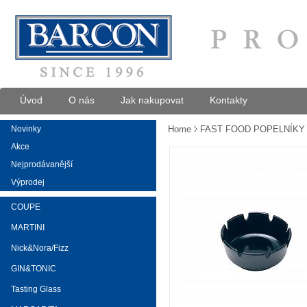
Úvod
O nás
Jak nakupovat
Kontakty
Novinky
Home
FAST FOOD POPELNÍKY
Akce
Nejprodávanější
Výprodej
COUPE
MARTINI
Nick&Nora/Fizz
GIN&TONIC
Tasting Glass