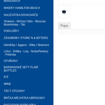
MARGARITA
MIXERY HAMILTON BEACH
NALÉVÁTKA DÁVKOVAČE
Shakery - Míchací Sklo - Moscow
Mule/Hrnky - Tiki
Popis
PODLOŽKY
ZÁSOBNÍKY STORE´N & BITTERS
Odměrky / Jiggers - Sítka / Strainers
Lžíce - Drtítka - Lisy - Nože/Peelery
- Prkénka
OTVÍRÁKY
BARMANSKÉ SETY FLAIR
BOTTLES
ICE
WINE
TÁCY STOJANY
BRČKA MÍCHÁTKA UBROUSKY