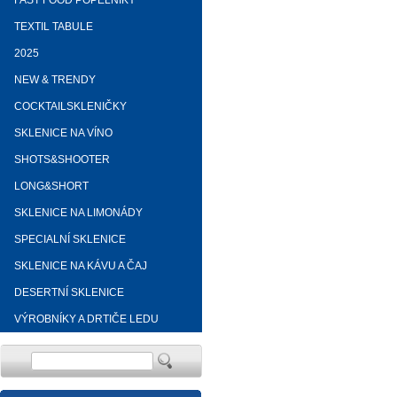
FAST FOOD POPELNÍKY
TEXTIL TABULE
2025
NEW & TRENDY
COCKTAILSKLENIČKY
SKLENICE NA VÍNO
SHOTS&SHOOTER
LONG&SHORT
SKLENICE NA LIMONÁDY
SPECIALNÍ SKLENICE
SKLENICE NA KÁVU A ČAJ
DESERTNÍ SKLENICE
VÝROBNÍKY A DRTIČE LEDU