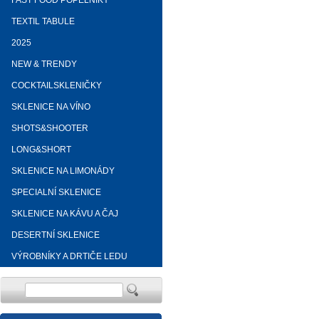
FAST FOOD POPELNÍKY
TEXTIL TABULE
2025
NEW & TRENDY
COCKTAILSKLENIČKY
SKLENICE NA VÍNO
SHOTS&SHOOTER
LONG&SHORT
SKLENICE NA LIMONÁDY
SPECIALNÍ SKLENICE
SKLENICE NA KÁVU A ČAJ
DESERTNÍ SKLENICE
VÝROBNÍKY A DRTIČE LEDU