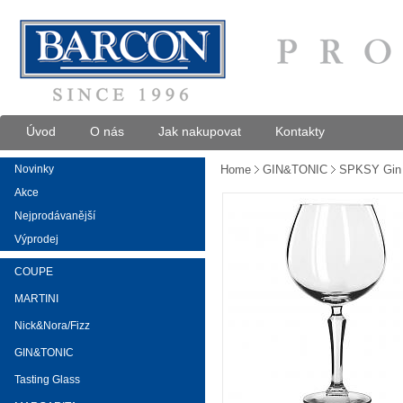
Úvod
O nás
Jak nakupovat
Kontakty
Novinky
Home
GIN&TONIC
SPKSY Gin 
Akce
Nejprodávanější
Výprodej
COUPE
MARTINI
Nick&Nora/Fizz
GIN&TONIC
Tasting Glass