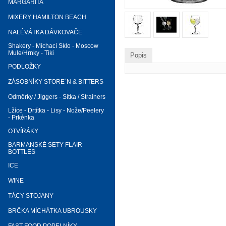
MARGARITA
MIXERY HAMILTON BEACH
NALÉVÁTKA DÁVKOVAČE
Shakery - Míchací Sklo - Moscow
Mule/Hrnky - Tiki
Popis
PODLOŽKY
ZÁSOBNÍKY STORE´N & BITTERS
Odměrky / Jiggers - Sítka / Strainers
Lžíce - Drtítka - Lisy - Nože/Peelery
- Prkénka
OTVÍRÁKY
BARMANSKÉ SETY FLAIR
BOTTLES
ICE
WINE
TÁCY STOJANY
BRČKA MÍCHÁTKA UBROUSKY