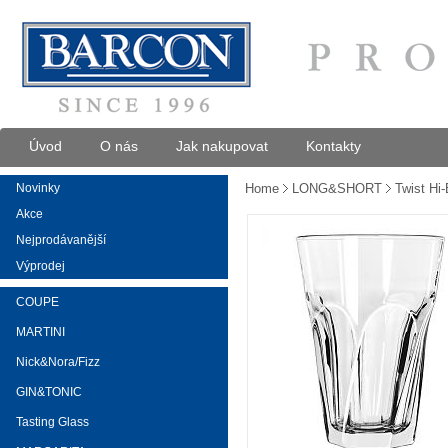
Úvod
O nás
Jak nakupovat
Kontakty
Novinky
Home
LONG&SHORT
Twist Hi-
Akce
Nejprodávanější
Výprodej
COUPE
MARTINI
Nick&Nora/Fizz
GIN&TONIC
Tasting Glass