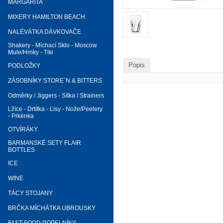
MARGARITA
MIXERY HAMILTON BEACH
NALÉVÁTKA DÁVKOVAČE
Shakery - Míchací Sklo - Moscow
Mule/Hrnky - Tiki
Popis
PODLOŽKY
ZÁSOBNÍKY STORE´N & BITTERS
Odměrky / Jiggers - Sítka / Strainers
Lžíce - Drtítka - Lisy - Nože/Peelery
- Prkénka
OTVÍRÁKY
BARMANSKÉ SETY FLAIR
BOTTLES
ICE
WINE
TÁCY STOJANY
BRČKA MÍCHÁTKA UBROUSKY