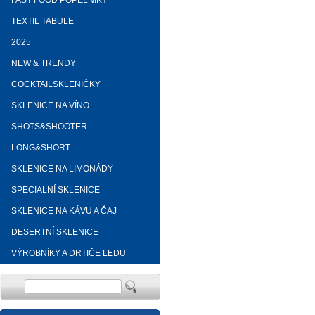
FAST FOOD POPELNÍKY
TEXTIL TABULE
2025
NEW & TRENDY
COCKTAILSKLENIČKY
SKLENICE NA VÍNO
SHOTS&SHOOTER
LONG&SHORT
SKLENICE NA LIMONÁDY
SPECIALNÍ SKLENICE
SKLENICE NA KÁVU A ČAJ
DESERTNÍ SKLENICE
VÝROBNÍKY A DRTIČE LEDU