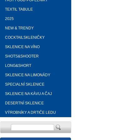
FAST FOOD POPELNÍKY
TEXTIL TABULE
2025
NEW & TRENDY
COCKTAILSKLENIČKY
SKLENICE NA VÍNO
SHOTS&SHOOTER
LONG&SHORT
SKLENICE NA LIMONÁDY
SPECIALNÍ SKLENICE
SKLENICE NA KÁVU A ČAJ
DESERTNÍ SKLENICE
VÝROBNÍKY A DRTIČE LEDU