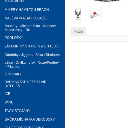
MARGARITA
MIXERY HAMILTON BEACH
NALÉVÁTKA DÁVKOVAČE
Shakery - Míchací Sklo - Moscow
Mule/Hrnky - Tiki
Popis
PODLOŽKY
ZÁSOBNÍKY STORE´N & BITTERS
Odměrky / Jiggers - Sítka / Strainers
Lžíce - Drtítka - Lisy - Nože/Peelery
- Prkénka
OTVÍRÁKY
BARMANSKÉ SETY FLAIR
BOTTLES
ICE
WINE
TÁCY STOJANY
BRČKA MÍCHÁTKA UBROUSKY