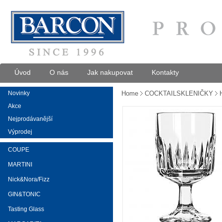
Úvod
O nás
Jak nakupovat
Kontakty
Novinky
Home
COCKTAILSKLENIČKY
Akce
Nejprodávanější
Výprodej
COUPE
MARTINI
Nick&Nora/Fizz
GIN&TONIC
Tasting Glass