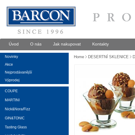
Úvod
O nás
Jak nakupovat
Kontakty
Novinky
Home
DESERTNÍ SKLENICE
D
Akce
Nejprodávanější
Výprodej
COUPE
MARTINI
Nick&Nora/Fizz
GIN&TONIC
Tasting Glass