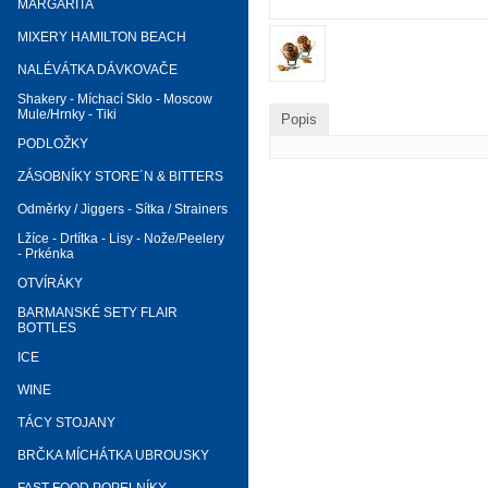
MARGARITA
MIXERY HAMILTON BEACH
NALÉVÁTKA DÁVKOVAČE
Shakery - Míchací Sklo - Moscow
Mule/Hrnky - Tiki
Popis
PODLOŽKY
ZÁSOBNÍKY STORE´N & BITTERS
Odměrky / Jiggers - Sítka / Strainers
Lžíce - Drtítka - Lisy - Nože/Peelery
- Prkénka
OTVÍRÁKY
BARMANSKÉ SETY FLAIR
BOTTLES
ICE
WINE
TÁCY STOJANY
BRČKA MÍCHÁTKA UBROUSKY