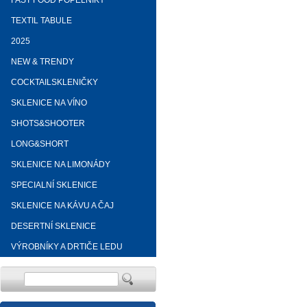
FAST FOOD POPELNÍKY
TEXTIL TABULE
2025
NEW & TRENDY
COCKTAILSKLENIČKY
SKLENICE NA VÍNO
SHOTS&SHOOTER
LONG&SHORT
SKLENICE NA LIMONÁDY
SPECIALNÍ SKLENICE
SKLENICE NA KÁVU A ČAJ
DESERTNÍ SKLENICE
VÝROBNÍKY A DRTIČE LEDU