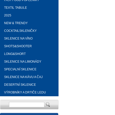
FAST FOOD POPELNÍKY
TEXTIL TABULE
2025
NEW & TRENDY
COCKTAILSKLENIČKY
SKLENICE NA VÍNO
SHOTS&SHOOTER
LONG&SHORT
SKLENICE NA LIMONÁDY
SPECIALNÍ SKLENICE
SKLENICE NA KÁVU A ČAJ
DESERTNÍ SKLENICE
VÝROBNÍKY A DRTIČE LEDU