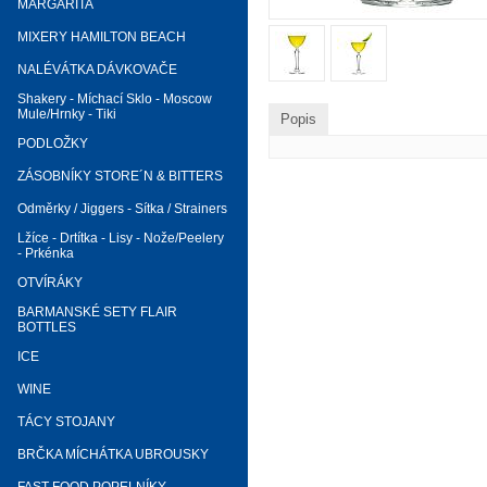
MARGARITA
MIXERY HAMILTON BEACH
NALÉVÁTKA DÁVKOVAČE
Shakery - Míchací Sklo - Moscow
Mule/Hrnky - Tiki
Popis
PODLOŽKY
ZÁSOBNÍKY STORE´N & BITTERS
Odměrky / Jiggers - Sítka / Strainers
Lžíce - Drtítka - Lisy - Nože/Peelery
- Prkénka
OTVÍRÁKY
BARMANSKÉ SETY FLAIR
BOTTLES
ICE
WINE
TÁCY STOJANY
BRČKA MÍCHÁTKA UBROUSKY