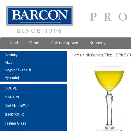
Úvod
O nás
Jak nakupovat
Kontakty
Novinky
Home
Nick&Nora/Fizz
SPKSY N
Akce
Nejprodávanější
Výprodej
COUPE
MARTINI
Nick&Nora/Fizz
GIN&TONIC
Tasting Glass