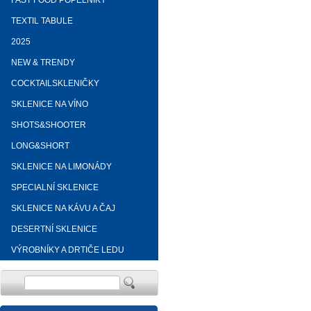
FAST FOOD POPELNÍKY
TEXTIL TABULE
2025
NEW & TRENDY
COCKTAILSKLENIČKY
SKLENICE NA VÍNO
SHOTS&SHOOTER
LONG&SHORT
SKLENICE NA LIMONÁDY
SPECIALNÍ SKLENICE
SKLENICE NA KÁVU A ČAJ
DESERTNÍ SKLENICE
VÝROBNÍKY A DRTIČE LEDU