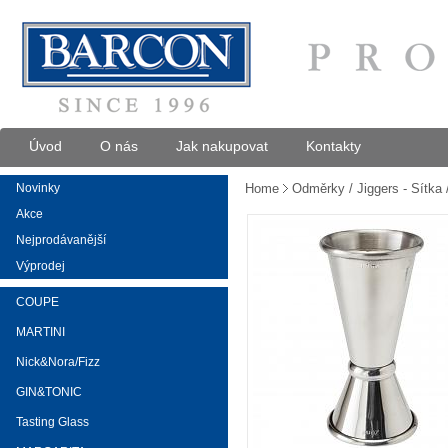
Úvod
O nás
Jak nakupovat
Kontakty
Novinky
Home
Odměrky / Jiggers - Sítka 
Akce
Nejprodávanější
Výprodej
COUPE
MARTINI
Nick&Nora/Fizz
GIN&TONIC
Tasting Glass