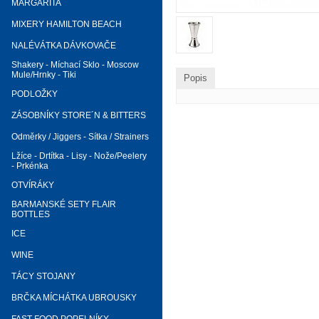
MARGARITA
MIXERY HAMILTON BEACH
NALÉVÁTKA DÁVKOVAČE
Shakery - Míchací Sklo - Moscow
Mule/Hrnky - Tiki
Popis
PODLOŽKY
ZÁSOBNÍKY STORE´N & BITTERS
Odměrky / Jiggers - Sítka / Strainers
Lžíce - Drtítka - Lisy - Nože/Peelery
- Prkénka
OTVÍRÁKY
BARMANSKÉ SETY FLAIR
BOTTLES
ICE
WINE
TÁCY STOJANY
BRČKA MÍCHÁTKA UBROUSKY