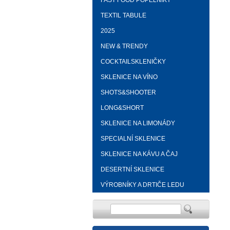
FAST FOOD POPELNÍKY
TEXTIL TABULE
2025
NEW & TRENDY
COCKTAILSKLENIČKY
SKLENICE NA VÍNO
SHOTS&SHOOTER
LONG&SHORT
SKLENICE NA LIMONÁDY
SPECIALNÍ SKLENICE
SKLENICE NA KÁVU A ČAJ
DESERTNÍ SKLENICE
VÝROBNÍKY A DRTIČE LEDU