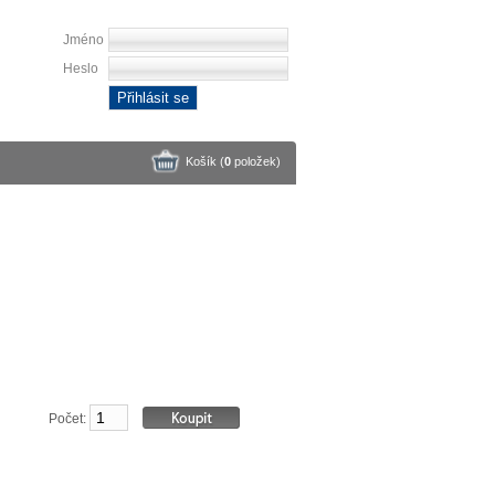
Jméno
Heslo
Přihlásit se
Košík (
0
položek
)
Počet: