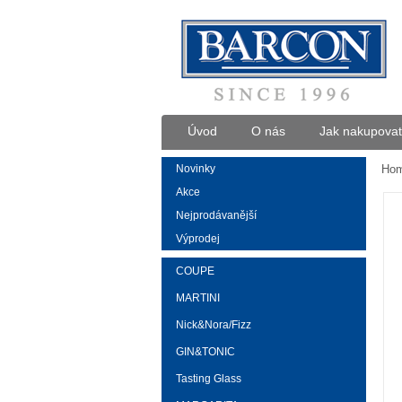
Úvod
O nás
Jak nakupovat
Novinky
Ho
Akce
Nejprodávanější
Výprodej
COUPE
MARTINI
Nick&Nora/Fizz
GIN&TONIC
Tasting Glass