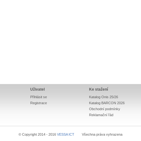
Uživatel
Ke stažení
Přihlásit se
Katalog Onis 25/26
Registrace
Katalog BARCON 2026
Obchodní podmínky
Reklamační řád
© Copyright 2014 - 2016
VESSA ICT
Všechna práva vyhrazena