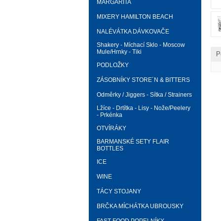
MARGARITA
MIXERY HAMILTON BEACH
NALÉVÁTKA DÁVKOVAČE
Shakery - Míchací Sklo - Moscow
Mule/Hrnky - Tiki
P
PODLOŽKY
ZÁSOBNÍKY STORE´N & BITTERS
Odměrky / Jiggers - Sítka / Strainers
Lžíce - Drtítka - Lisy - Nože/Peelery
- Prkénka
OTVÍRÁKY
BARMANSKÉ SETY FLAIR
BOTTLES
ICE
WINE
TÁCY STOJANY
BRČKA MÍCHÁTKA UBROUSKY