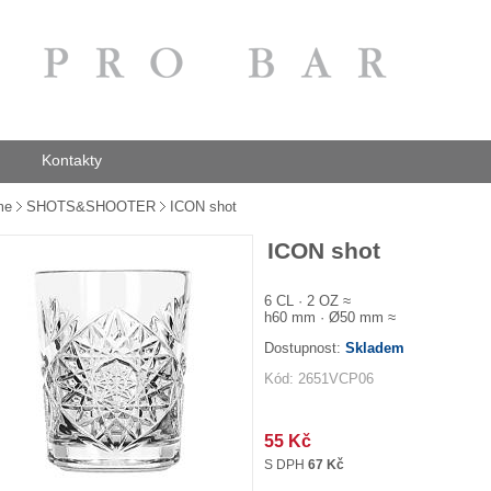
Kontakty
me
SHOTS&SHOOTER
ICON shot
ICON shot
6 CL · 2 OZ ≈
h60 mm · Ø50 mm ≈
Dostupnost:
Skladem
Kód: 2651VCP06
55 Kč
S DPH
67 Kč