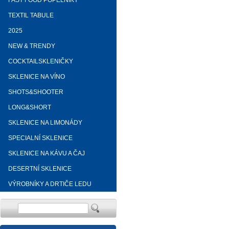
FAST FOOD POPELNÍKY
TEXTIL TABULE
2025
NEW & TRENDY
COCKTAILSKLENIČKY
SKLENICE NA VÍNO
SHOTS&SHOOTER
LONG&SHORT
SKLENICE NA LIMONÁDY
SPECIALNÍ SKLENICE
SKLENICE NA KÁVU A ČAJ
DESERTNÍ SKLENICE
VÝROBNÍKY A DRTIČE LEDU