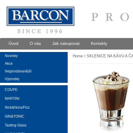
Úvod
O nás
Jak nakupovat
Kontakty
Novinky
Home
SKLENICE NA KÁVU A Č
Akce
Nejprodávanější
Výprodej
COUPE
MARTINI
Nick&Nora/Fizz
GIN&TONIC
Tasting Glass