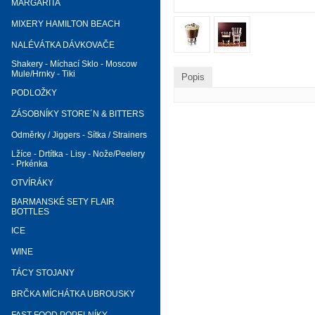
MARGARITA
MIXERY HAMILTON BEACH
NALÉVÁTKA DÁVKOVAČE
Shakery - Míchací Sklo - Moscow
Mule/Hrnky - Tiki
Popis
PODLOŽKY
ZÁSOBNÍKY STORE´N & BITTERS
Odměrky / Jiggers - Sítka / Strainers
Lžíce - Drtítka - Lisy - Nože/Peelery
- Prkénka
OTVÍRÁKY
BARMANSKÉ SETY FLAIR
BOTTLES
ICE
WINE
TÁCY STOJANY
BRČKA MÍCHÁTKA UBROUSKY