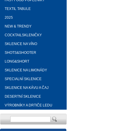
FAST FOOD POPELNÍKY
TEXTIL TABULE
2025
NEW & TRENDY
COCKTAILSKLENIČKY
SKLENICE NA VÍNO
SHOTS&SHOOTER
LONG&SHORT
SKLENICE NA LIMONÁDY
SPECIALNÍ SKLENICE
SKLENICE NA KÁVU A ČAJ
DESERTNÍ SKLENICE
VÝROBNÍKY A DRTIČE LEDU