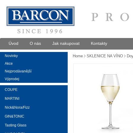
Úvod
O nás
Jak nakupovat
Kontakty
Novinky
Home
SKLENICE NA VÍNO
Doy
Akce
Nejprodávanější
Výprodej
COUPE
MARTINI
Nick&Nora/Fizz
GIN&TONIC
Tasting Glass