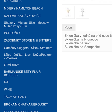
MARGARITA
MIXERY HAMILTON BEACH
NALÉVÁTKA DÁVKOVAČE
Shakery - Míchací Sklo - Moscow
Mule/Hrnky - Tiki
Popis
PODLOŽKY
Sklenička vhodná na bílé nebo č
Sklenička na Prosecco
ZÁSOBNÍKY STORE´N & BITTERS
Sklenička na sekt
Sklenička na Šampaňké
Odměrky / Jiggers - Sítka / Strainers
Lžíce - Drtítka - Lisy - Nože/Peelery
- Prkénka
OTVÍRÁKY
BARMANSKÉ SETY FLAIR
BOTTLES
ICE
WINE
TÁCY STOJANY
BRČKA MÍCHÁTKA UBROUSKY