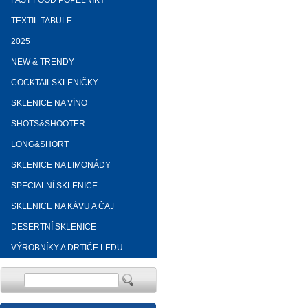
FAST FOOD POPELNÍKY
TEXTIL TABULE
2025
NEW & TRENDY
COCKTAILSKLENIČKY
SKLENICE NA VÍNO
SHOTS&SHOOTER
LONG&SHORT
SKLENICE NA LIMONÁDY
SPECIALNÍ SKLENICE
SKLENICE NA KÁVU A ČAJ
DESERTNÍ SKLENICE
VÝROBNÍKY A DRTIČE LEDU