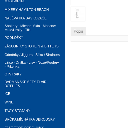
MARGARITA
MIXERY HAMILTON BEACH
NALÉVÁTKA DÁVKOVAČE
Shakery - Míchací Sklo - Moscow
Mule/Hrnky - Tiki
Popis
PODLOŽKY
ZÁSOBNÍKY STORE´N & BITTERS
Odměrky / Jiggers - Sítka / Strainers
Lžíce - Drtítka - Lisy - Nože/Peelery
- Prkénka
OTVÍRÁKY
BARMANSKÉ SETY FLAIR
BOTTLES
ICE
WINE
TÁCY STOJANY
BRČKA MÍCHÁTKA UBROUSKY