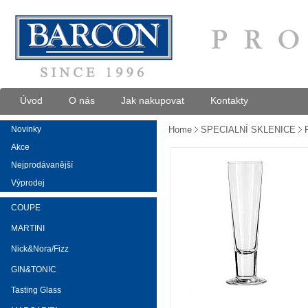
Úvod
O nás
Jak nakupovat
Kontakty
Novinky
Home
SPECIALNÍ SKLENICE
Akce
Nejprodávanější
Výprodej
COUPE
MARTINI
Nick&Nora/Fizz
GIN&TONIC
Tasting Glass