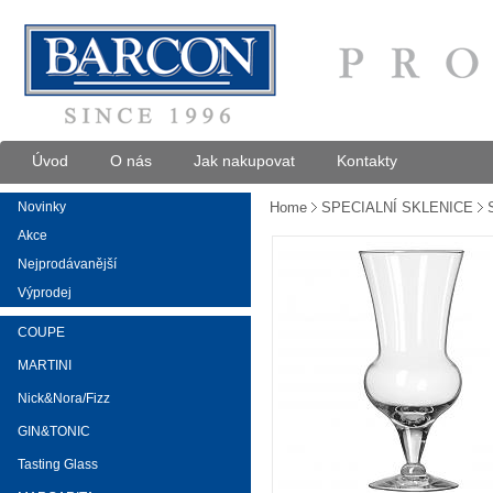
Úvod
O nás
Jak nakupovat
Kontakty
Novinky
Home
SPECIALNÍ SKLENICE
Akce
Nejprodávanější
Výprodej
COUPE
MARTINI
Nick&Nora/Fizz
GIN&TONIC
Tasting Glass