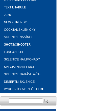
FAST FOOD POPELNÍKY
TEXTIL TABULE
2025
NEW & TRENDY
COCKTAILSKLENIČKY
SKLENICE NA VÍNO
SHOTS&SHOOTER
LONG&SHORT
SKLENICE NA LIMONÁDY
SPECIALNÍ SKLENICE
SKLENICE NA KÁVU A ČAJ
DESERTNÍ SKLENICE
VÝROBNÍKY A DRTIČE LEDU