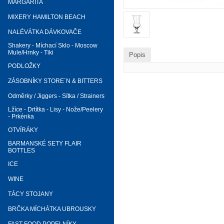
MARGARITA
MIXERY HAMILTON BEACH
NALÉVÁTKA DÁVKOVAČE
Shakery - Míchací Sklo - Moscow
Mule/Hrnky - Tiki
Popis
PODLOŽKY
ZÁSOBNÍKY STORE´N & BITTERS
Odměrky / Jiggers - Sítka / Strainers
Lžíce - Drtítka - Lisy - Nože/Peelery
- Prkénka
OTVÍRÁKY
BARMANSKÉ SETY FLAIR
BOTTLES
ICE
WINE
TÁCY STOJANY
BRČKA MÍCHÁTKA UBROUSKY