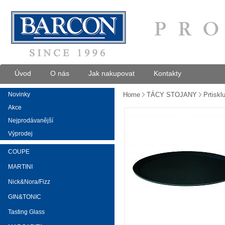
Úvod
O nás
Jak nakupovat
Kontakty
Novinky
Home
TÁCY STOJANY
Prtiskl
Akce
Nejprodávanější
Výprodej
COUPE
MARTINI
Nick&Nora/Fizz
GIN&TONIC
Tasting Glass