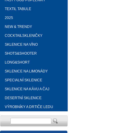
FAST FOOD POPELNÍKY
TEXTIL TABULE
2025
NEW & TRENDY
COCKTAILSKLENIČKY
SKLENICE NA VÍNO
SHOTS&SHOOTER
LONG&SHORT
SKLENICE NA LIMONÁDY
SPECIALNÍ SKLENICE
SKLENICE NA KÁVU A ČAJ
DESERTNÍ SKLENICE
VÝROBNÍKY A DRTIČE LEDU