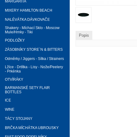
MARGARITA
MIXERY HAMILTON BEACH
NALÉVÁTKA DÁVKOVAČE
Shakery - Míchací Sklo - Moscow
Mule/Hrnky - Tiki
Popis
PODLOŽKY
ZÁSOBNÍKY STORE´N & BITTERS
Odměrky / Jiggers - Sítka / Strainers
Lžíce - Drtítka - Lisy - Nože/Peelery
- Prkénka
OTVÍRÁKY
BARMANSKÉ SETY FLAIR
BOTTLES
ICE
WINE
TÁCY STOJANY
BRČKA MÍCHÁTKA UBROUSKY