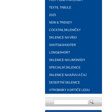
FAST FOOD POPELNÍKY
TEXTIL TABULE
2025
NEW & TRENDY
COCKTAILSKLENIČKY
SKLENICE NA VÍNO
SHOTS&SHOOTER
LONG&SHORT
SKLENICE NA LIMONÁDY
SPECIALNÍ SKLENICE
SKLENICE NA KÁVU A ČAJ
DESERTNÍ SKLENICE
VÝROBNÍKY A DRTIČE LEDU