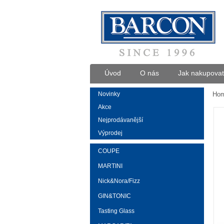
Úvod
O nás
Jak nakupovat
Novinky
Ho
Akce
Nejprodávanější
Výprodej
COUPE
MARTINI
Nick&Nora/Fizz
GIN&TONIC
Tasting Glass