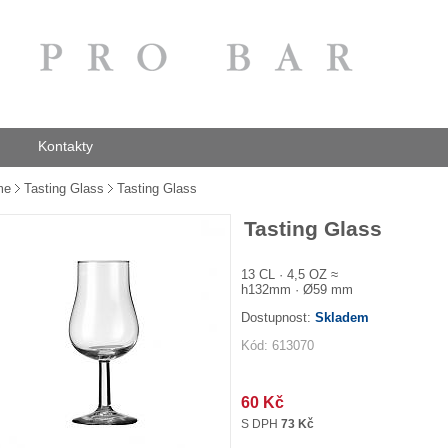
Kontakty
me
Tasting Glass
Tasting Glass
Tasting Glass
13 CL · 4,5 OZ ≈
h132mm · Ø59 mm
Dostupnost:
Skladem
Kód: 613070
60 Kč
S DPH
73 Kč