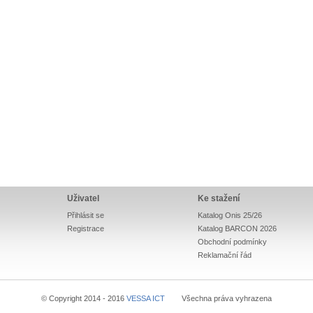
Uživatel
Ke stažení
Přihlásit se
Katalog Onis 25/26
Registrace
Katalog BARCON 2026
Obchodní podmínky
Reklamační řád
© Copyright 2014 - 2016
VESSA ICT
Všechna práva vyhrazena