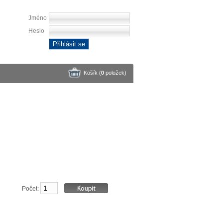
Jméno
Heslo
Přihlásit se
Košík (
0
položek
)
Počet: