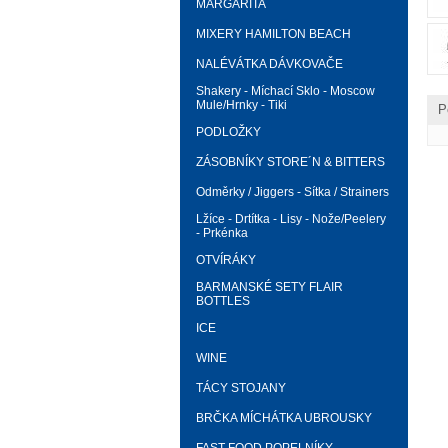
MARGARITA
MIXERY HAMILTON BEACH
NALÉVÁTKA DÁVKOVAČE
Shakery - Míchací Sklo - Moscow
Mule/Hrnky - Tiki
P
PODLOŽKY
ZÁSOBNÍKY STORE´N & BITTERS
Odměrky / Jiggers - Sítka / Strainers
Lžíce - Drtítka - Lisy - Nože/Peelery
- Prkénka
OTVÍRÁKY
BARMANSKÉ SETY FLAIR
BOTTLES
ICE
WINE
TÁCY STOJANY
BRČKA MÍCHÁTKA UBROUSKY