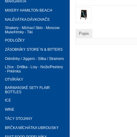
MARGARITA
MIXERY HAMILTON BEACH
NALÉVÁTKA DÁVKOVAČE
Shakery - Míchací Sklo - Moscow
Mule/Hrnky - Tiki
Popis
PODLOŽKY
ZÁSOBNÍKY STORE´N & BITTERS
Odměrky / Jiggers - Sítka / Strainers
Lžíce - Drtítka - Lisy - Nože/Peelery
- Prkénka
OTVÍRÁKY
BARMANSKÉ SETY FLAIR
BOTTLES
ICE
WINE
TÁCY STOJANY
BRČKA MÍCHÁTKA UBROUSKY