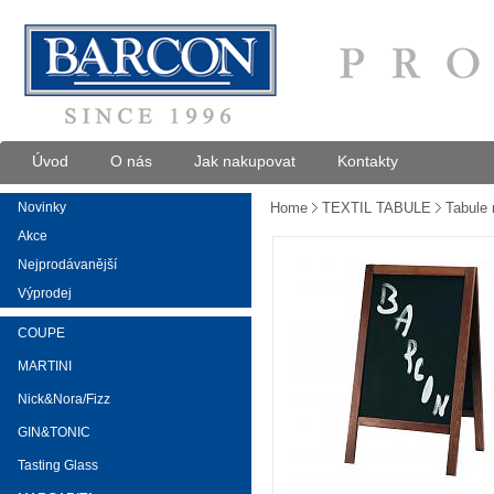
Úvod
O nás
Jak nakupovat
Kontakty
Novinky
Home
TEXTIL TABULE
Tabule 
Akce
Nejprodávanější
Výprodej
COUPE
MARTINI
Nick&Nora/Fizz
GIN&TONIC
Tasting Glass