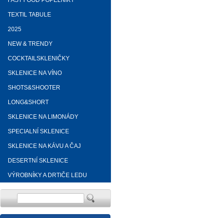
FAST FOOD POPELNÍKY
TEXTIL TABULE
2025
NEW & TRENDY
COCKTAILSKLENIČKY
SKLENICE NA VÍNO
SHOTS&SHOOTER
LONG&SHORT
SKLENICE NA LIMONÁDY
SPECIALNÍ SKLENICE
SKLENICE NA KÁVU A ČAJ
DESERTNÍ SKLENICE
VÝROBNÍKY A DRTIČE LEDU