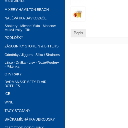
MARGARITA
MIXERY HAMILTON BEACH
NALÉVÁTKA DÁVKOVAČE
Shakery - Míchací Sklo - Moscow
Mule/Hrnky - Tiki
Popis
PODLOŽKY
ZÁSOBNÍKY STORE´N & BITTERS
Odměrky / Jiggers - Sítka / Strainers
Lžíce - Drtítka - Lisy - Nože/Peelery
- Prkénka
OTVÍRÁKY
BARMANSKÉ SETY FLAIR
BOTTLES
ICE
WINE
TÁCY STOJANY
BRČKA MÍCHÁTKA UBROUSKY