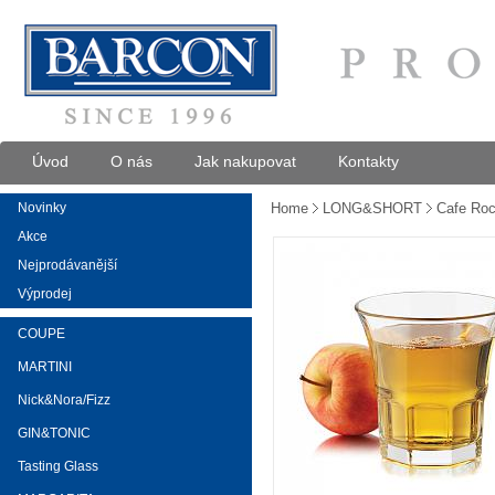
Úvod
O nás
Jak nakupovat
Kontakty
Novinky
Home
LONG&SHORT
Cafe Ro
Akce
Nejprodávanější
Výprodej
COUPE
MARTINI
Nick&Nora/Fizz
GIN&TONIC
Tasting Glass