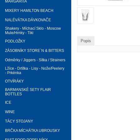
MARGARITA
MIXERY HAMILTON BEACH
NALÉVÁTKA DÁVKOVAČE
Shakery - Míchací Sklo - Moscow
Mule/Hrnky - Tiki
Popis
PODLOŽKY
ZÁSOBNÍKY STORE´N & BITTERS
Odměrky / Jiggers - Sítka / Strainers
Lžíce - Drtítka - Lisy - Nože/Peelery
- Prkénka
OTVÍRÁKY
BARMANSKÉ SETY FLAIR
BOTTLES
ICE
WINE
TÁCY STOJANY
BRČKA MÍCHÁTKA UBROUSKY