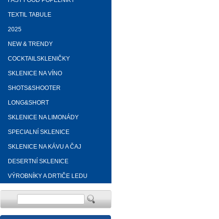
FAST FOOD POPELNÍKY
TEXTIL TABULE
2025
NEW & TRENDY
COCKTAILSKLENIČKY
SKLENICE NA VÍNO
SHOTS&SHOOTER
LONG&SHORT
SKLENICE NA LIMONÁDY
SPECIALNÍ SKLENICE
SKLENICE NA KÁVU A ČAJ
DESERTNÍ SKLENICE
VÝROBNÍKY A DRTIČE LEDU