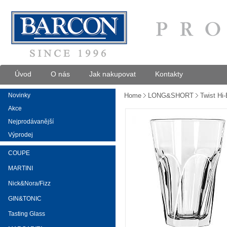
Úvod
O nás
Jak nakupovat
Kontakty
Novinky
Home
LONG&SHORT
Twist Hi-
Akce
Nejprodávanější
Výprodej
COUPE
MARTINI
Nick&Nora/Fizz
GIN&TONIC
Tasting Glass