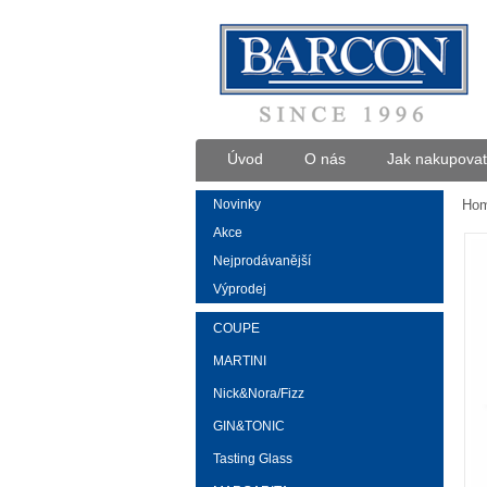
Úvod
O nás
Jak nakupovat
Novinky
Ho
Akce
Nejprodávanější
Výprodej
COUPE
MARTINI
Nick&Nora/Fizz
GIN&TONIC
Tasting Glass