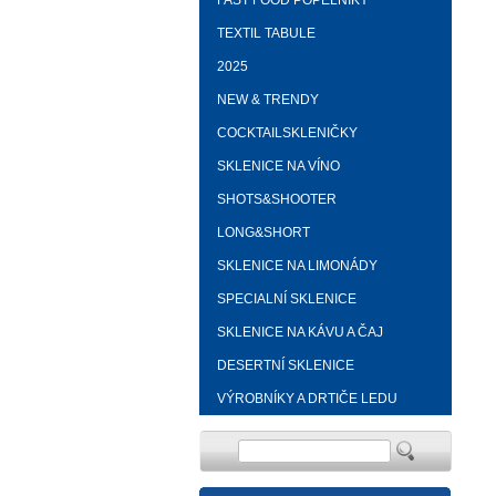
FAST FOOD POPELNÍKY
TEXTIL TABULE
2025
NEW & TRENDY
COCKTAILSKLENIČKY
SKLENICE NA VÍNO
SHOTS&SHOOTER
LONG&SHORT
SKLENICE NA LIMONÁDY
SPECIALNÍ SKLENICE
SKLENICE NA KÁVU A ČAJ
DESERTNÍ SKLENICE
VÝROBNÍKY A DRTIČE LEDU