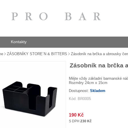
Kontakty
me
ZÁSOBNÍKY STORE´N & BITTERS
Zásobník na brčka a ubrousky čer
Zásobník na brčka 
Mějte vždy základní barmanské náči
Rozměry 24cm x 15cm
Dostupnost:
Skladem
Kód: BR0005
190 Kč
S DPH
230 Kč