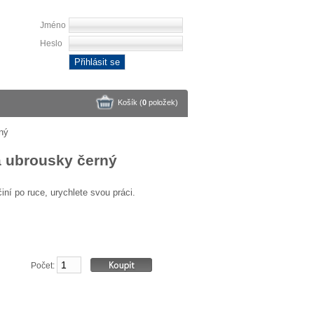
Jméno
Heslo
Přihlásit se
Košík (
0
položek
)
ný
a ubrousky černý
ní po ruce, urychlete svou práci.
Počet: