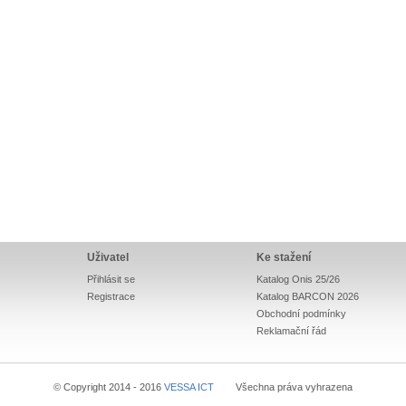
Uživatel
Ke stažení
Přihlásit se
Katalog Onis 25/26
Registrace
Katalog BARCON 2026
Obchodní podmínky
Reklamační řád
© Copyright 2014 - 2016
VESSA ICT
Všechna práva vyhrazena