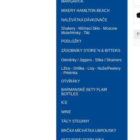
MARGARITA
MIXERY HAMILTON BEACH
NALÉVÁTKA DÁVKOVAČE
Shakery - Míchací Sklo - Moscow
Mule/Hrnky - Tiki
P
PODLOŽKY
ZÁSOBNÍKY STORE´N & BITTERS
Odměrky / Jiggers - Sítka / Strainers
Lžíce - Drtítka - Lisy - Nože/Peelery
- Prkénka
OTVÍRÁKY
BARMANSKÉ SETY FLAIR
BOTTLES
ICE
WINE
TÁCY STOJANY
BRČKA MÍCHÁTKA UBROUSKY