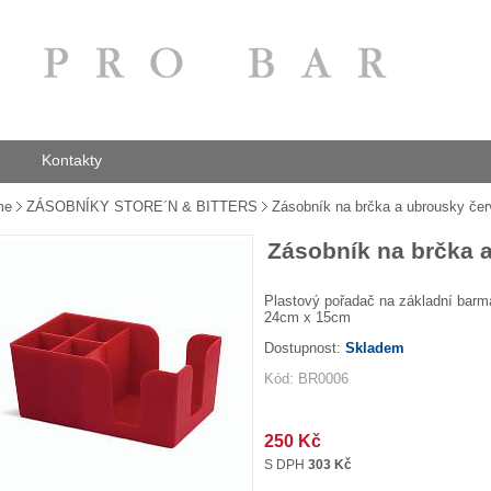
Kontakty
me
ZÁSOBNÍKY STORE´N & BITTERS
Zásobník na brčka a ubrousky če
Zásobník na brčka 
Plastový pořadač na základní bar
24cm x 15cm
Dostupnost:
Skladem
Kód: BR0006
250 Kč
S DPH
303 Kč