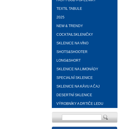
FAST FOOD POPELNÍKY
TEXTIL TABULE
2025
NEW & TRENDY
COCKTAILSKLENIČKY
SKLENICE NA VÍNO
SHOTS&SHOOTER
LONG&SHORT
SKLENICE NA LIMONÁDY
SPECIALNÍ SKLENICE
SKLENICE NA KÁVU A ČAJ
DESERTNÍ SKLENICE
VÝROBNÍKY A DRTIČE LEDU