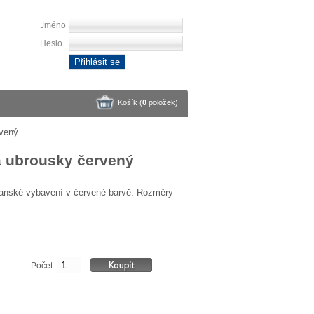
Jméno
Heslo
Přihlásit se
Košík (
0
položek
)
rvený
a ubrousky červený
manské vybavení v červené barvě. Rozměry
Počet: