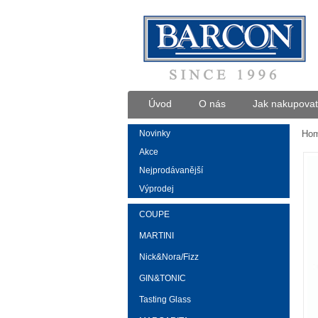
Úvod
O nás
Jak nakupovat
Novinky
Ho
Akce
Nejprodávanější
Výprodej
COUPE
MARTINI
Nick&Nora/Fizz
GIN&TONIC
Tasting Glass