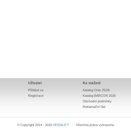
Uživatel
Ke stažení
Přihlásit se
Katalog Onis 25/26
Registrace
Katalog BARCON 2026
Obchodní podmínky
Reklamační řád
© Copyright 2014 - 2016
VESSA ICT
Všechna práva vyhrazena