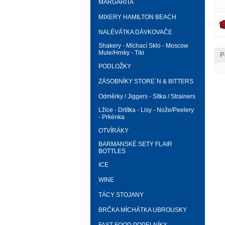
MARGARITA
MIXERY HAMILTON BEACH
NALÉVÁTKA DÁVKOVAČE
Shakery - Míchací Sklo - Moscow
Mule/Hrnky - Tiki
P
PODLOŽKY
ZÁSOBNÍKY STORE´N & BITTERS
Odměrky / Jiggers - Sítka / Strainers
Lžíce - Drtítka - Lisy - Nože/Peelery
- Prkénka
OTVÍRÁKY
BARMANSKÉ SETY FLAIR
BOTTLES
ICE
WINE
TÁCY STOJANY
BRČKA MÍCHÁTKA UBROUSKY