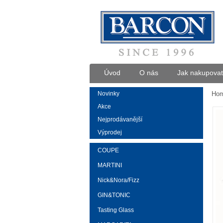
Úvod
O nás
Jak nakupovat
Novinky
Ho
Akce
Nejprodávanější
Výprodej
COUPE
MARTINI
Nick&Nora/Fizz
GIN&TONIC
Tasting Glass