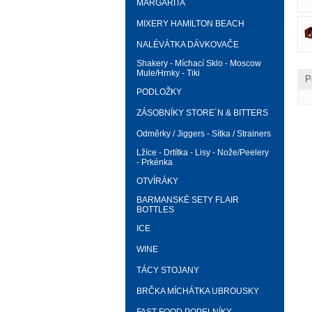
MARGARITA
MIXERY HAMILTON BEACH
NALÉVÁTKA DÁVKOVAČE
Shakery - Míchací Sklo - Moscow
Mule/Hrnky - Tiki
P
PODLOŽKY
ZÁSOBNÍKY STORE´N & BITTERS
Odměrky / Jiggers - Sítka / Strainers
Lžíce - Drtítka - Lisy - Nože/Peelery
- Prkénka
OTVÍRÁKY
BARMANSKÉ SETY FLAIR
BOTTLES
ICE
WINE
TÁCY STOJANY
BRČKA MÍCHÁTKA UBROUSKY