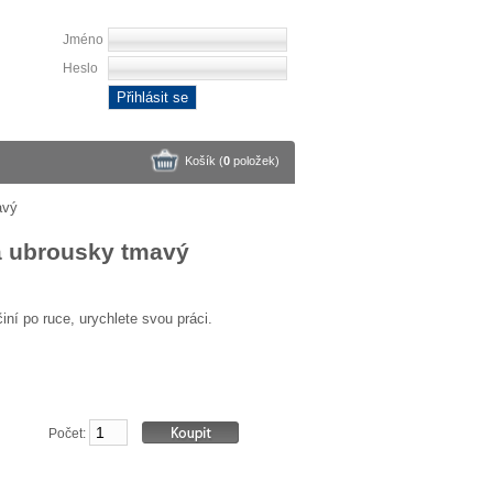
Jméno
Heslo
Přihlásit se
Košík (
0
položek
)
avý
a ubrousky tmavý
ní po ruce, urychlete svou práci.
Počet: