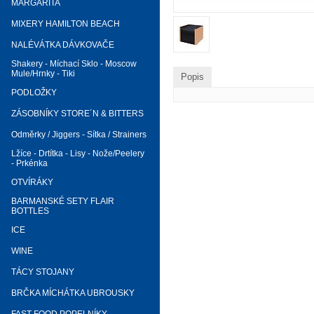
MARGARITA
MIXERY HAMILTON BEACH
NALÉVÁTKA DÁVKOVAČE
Shakery - Míchací Sklo - Moscow
Mule/Hrnky - Tiki
Popis
PODLOŽKY
ZÁSOBNÍKY STORE´N & BITTERS
Odměrky / Jiggers - Sítka / Strainers
Lžíce - Drtítka - Lisy - Nože/Peelery
- Prkénka
OTVÍRÁKY
BARMANSKÉ SETY FLAIR
BOTTLES
ICE
WINE
TÁCY STOJANY
BRČKA MÍCHÁTKA UBROUSKY