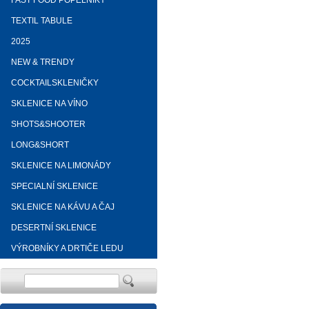
FAST FOOD POPELNÍKY
TEXTIL TABULE
2025
NEW & TRENDY
COCKTAILSKLENIČKY
SKLENICE NA VÍNO
SHOTS&SHOOTER
LONG&SHORT
SKLENICE NA LIMONÁDY
SPECIALNÍ SKLENICE
SKLENICE NA KÁVU A ČAJ
DESERTNÍ SKLENICE
VÝROBNÍKY A DRTIČE LEDU