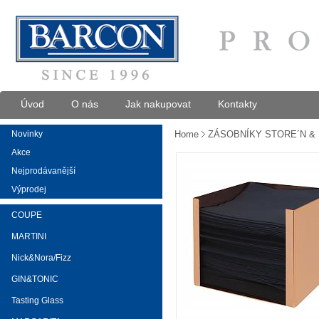
Úvod
O nás
Jak nakupovat
Kontakty
Novinky
Home
ZÁSOBNÍKY STORE´N &
Akce
Nejprodávanější
Výprodej
COUPE
MARTINI
Nick&Nora/Fizz
GIN&TONIC
Tasting Glass