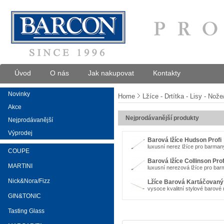
Úvod
O nás
Jak nakupovat
Kontakty
Novinky
Home
Lžíce - Drtítka - Lisy - Nož
Akce
Nejprodávanější produkty
Nejprodávanější
Výprodej
Barová lžíce Hudson Profi
luxusní nerez lžíce pro barma
COUPE
Barová lžíce Collinson Prof
MARTINI
luxusní nerezová lžíce pro ba
Nick&Nora/Fizz
Lžíce Barová Kartáčovaný
vysoce kvalitní stylové barové
GIN&TONIC
Tasting Glass