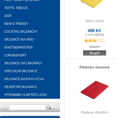
FAST FOOD POPELNÍKY
TEXTIL TABULE
2025
30cm x 45cm
NEW & TRENDY
490 Kč
COCKTAILSKLENIČKY
S DPH
593 Kč
SKLENICE NA VÍNO
Skladem
SHOTS&SHOOTER
LONG&SHORT
SKLENICE NA LIMONÁDY
Prkénko červené
SPECIALNÍ SKLENICE
SKLENICE NA KÁVU A ČAJ
DESERTNÍ SKLENICE
VÝROBNÍKY A DRTIČE LEDU
Plastové, 45x30cm