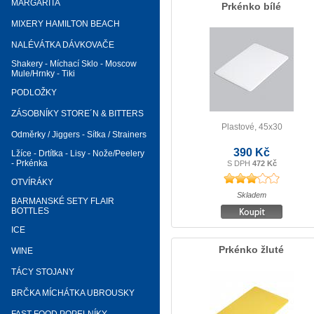
MARGARITA
Prkénko bílé
MIXERY HAMILTON BEACH
NALÉVÁTKA DÁVKOVAČE
Shakery - Míchací Sklo - Moscow
Mule/Hrnky - Tiki
PODLOŽKY
ZÁSOBNÍKY STORE´N & BITTERS
Plastové, 45x30
Odměrky / Jiggers - Sítka / Strainers
390 Kč
Lžíce - Drtítka - Lisy - Nože/Peelery
- Prkénka
S DPH
472 Kč
OTVÍRÁKY
Skladem
BARMANSKÉ SETY FLAIR
BOTTLES
ICE
Prkénko žluté
WINE
TÁCY STOJANY
BRČKA MÍCHÁTKA UBROUSKY