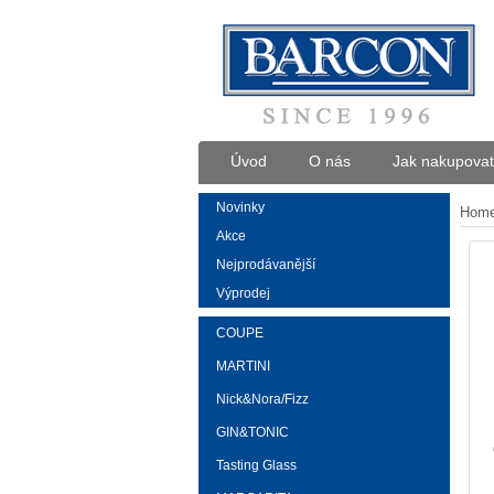
Úvod
O nás
Jak nakupovat
Novinky
Hom
Akce
Nejprodávanější
Výprodej
COUPE
MARTINI
Nick&Nora/Fizz
GIN&TONIC
Tasting Glass