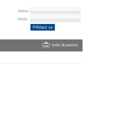
Jméno
Heslo
Přihlásit se
Košík (
0
položek
)