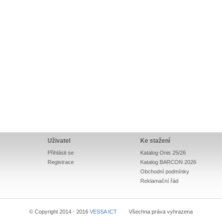
Uživatel
Ke stažení
Přihlásit se
Katalog Onis 25/26
Registrace
Katalog BARCON 2026
Obchodní podmínky
Reklamační řád
© Copyright 2014 - 2016
VESSA ICT
Všechna práva vyhrazena