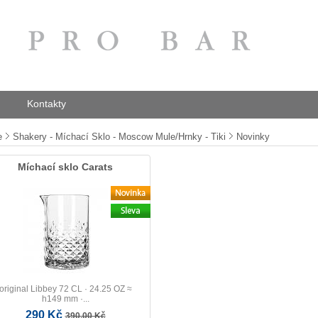
Kontakty
e
Shakery - Míchací Sklo - Moscow Mule/Hrnky - Tiki
Novinky
Míchací sklo Carats
original Libbey 72 CL · 24.25 OZ ≈
h149 mm ·...
290 Kč
390,00 Kč