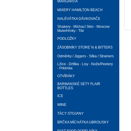
MARGARITA
MIXERY HAMILTON BEACH
NALÉVÁTKA DÁVKOVAČE
Shakery - Míchací Sklo - Moscow
Mule/Hrnky - Tiki
PODLOŽKY
ZÁSOBNÍKY STORE´N & BITTERS
Odměrky / Jiggers - Sítka / Strainers
Lžíce - Drtítka - Lisy - Nože/Peelery
- Prkénka
OTVÍRÁKY
BARMANSKÉ SETY FLAIR
BOTTLES
ICE
WINE
TÁCY STOJANY
BRČKA MÍCHÁTKA UBROUSKY