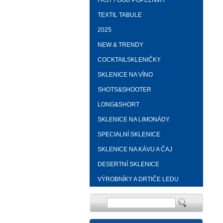
FAST FOOD POPELNÍKY
TEXTIL TABULE
2025
NEW & TRENDY
COCKTAILSKLENIČKY
SKLENICE NA VÍNO
SHOTS&SHOOTER
LONG&SHORT
SKLENICE NA LIMONÁDY
SPECIALNÍ SKLENICE
SKLENICE NA KÁVU A ČAJ
DESERTNÍ SKLENICE
VÝROBNÍKY A DRTIČE LEDU