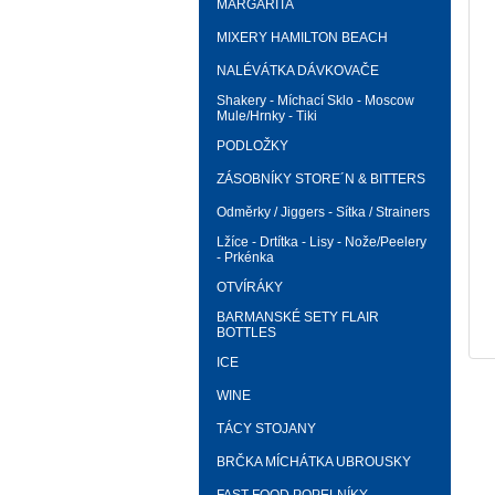
MARGARITA
MIXERY HAMILTON BEACH
NALÉVÁTKA DÁVKOVAČE
Shakery - Míchací Sklo - Moscow
Mule/Hrnky - Tiki
PODLOŽKY
ZÁSOBNÍKY STORE´N & BITTERS
Odměrky / Jiggers - Sítka / Strainers
Lžíce - Drtítka - Lisy - Nože/Peelery
- Prkénka
OTVÍRÁKY
BARMANSKÉ SETY FLAIR
BOTTLES
ICE
WINE
TÁCY STOJANY
BRČKA MÍCHÁTKA UBROUSKY