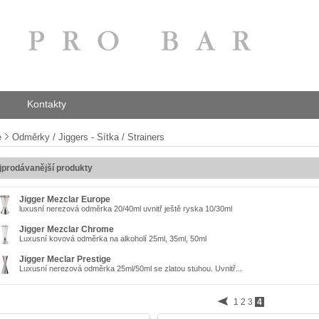
Kontakty
e
Odměrky / Jiggers - Sítka / Strainers
jprodávanější produkty
Jigger Mezclar Europe
luxusní nerezová odměrka 20/40ml uvnitř ještě ryska 10/30ml
Jigger Mezclar Chrome
Luxusní kovová odměrka na alkoholí 25ml, 35ml, 50ml
Jigger Meclar Prestige
Luxusní nerezová odměrka 25ml/50ml se zlatou stuhou. Uvnitř...
1
2
3
4