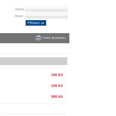
Jméno
Heslo
Přihlásit se
Košík (
0
položek
)
150 Kč
150 Kč
390 Kč