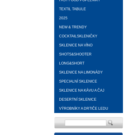
FAST FOOD POPELNÍKY
TEXTIL TABULE
2025
NEW & TRENDY
COCKTAILSKLENIČKY
SKLENICE NA VÍNO
SHOTS&SHOOTER
LONG&SHORT
SKLENICE NA LIMONÁDY
SPECIALNÍ SKLENICE
SKLENICE NA KÁVU A ČAJ
DESERTNÍ SKLENICE
VÝROBNÍKY A DRTIČE LEDU