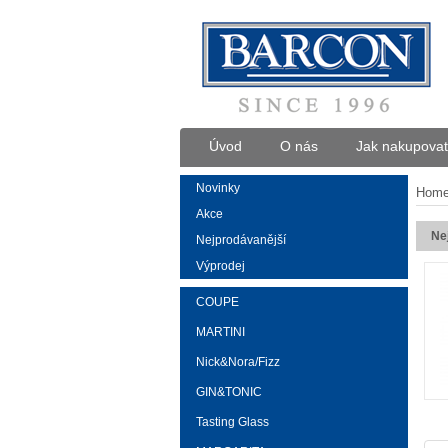
Úvod
O nás
Jak nakupovat
Novinky
Hom
Akce
Ne
Nejprodávanější
Výprodej
COUPE
MARTINI
Nick&Nora/Fizz
GIN&TONIC
Tasting Glass