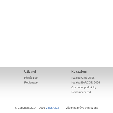
Uživatel
Ke stažení
Přihlásit se
Katalog Onis 25/26
Registrace
Katalog BARCON 2026
Obchodní podmínky
Reklamační řád
© Copyright 2014 - 2016
VESSA ICT
Všechna práva vyhrazena