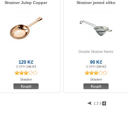
Strainer Julep Copper
Strainer jemné sítko
Double Strainer Nerez
120 Kč
90 Kč
S DPH
146 Kč
S DPH
109 Kč
Skladem
Skladem
1
2
3
4