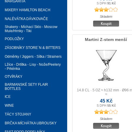
MARGARITA
S DPH
91 Kč
MIXERY HAMILTON BEACH
Skladem
NALÉVÁTKA DÁVKOVAČE
Shakery - Míchací Sklo - Moscow
Mule/Hrnky - Tiki
PODLOŽKY
Martini Z-stem menší
ZÁSOBNÍKY STORE´N & BITTERS
Odměrky / Jiggers - Sítka / Strainers
Lžíce - Drtítka - Lisy - Nože/Peelery
- Prkénka
OTVÍRÁKY
BARMANSKÉ SETY FLAIR
BOTTLES
14.8 CL · 5 OZ ≈ h132 mm · Ø96 
≈
ICE
45 Kč
WINE
S DPH
55 Kč
TÁCY STOJANY
Skladem
BRČKA MÍCHÁTKA UBROUSKY