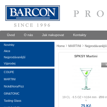
Úvod
O nás
Jak nakupovat
Kontakty
Novinky
Home
MARTINI
Nejprodávanější
Akce
SPKSY Martini
Nejprodávanější
Výprodej
COUPE
MARTINI
Nick&Nora/Fizz
GIN&TONIC
19 CL · 6.5 OZ ≈ h164 mm · Ø99 
≈
Tasting Glass
75 Kč