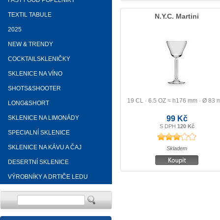
FAST FOOD POPELNÍKY
TEXTIL TABULE
N.Y.C. Martini
2025
NEW & TRENDY
COCKTAILSKLENIČKY
SKLENICE NA VÍNO
SHOTS&SHOOTER
19 CL · 6.5 OZ ≈ h176 mm · Ø 83
LONG&SHORT
SKLENICE NA LIMONÁDY
99 Kč
S DPH
120 Kč
SPECIALNÍ SKLENICE
SKLENICE NA KÁVU A ČAJ
Skladem
DESERTNÍ SKLENICE
VÝROBNÍKY A DRTIČE LEDU