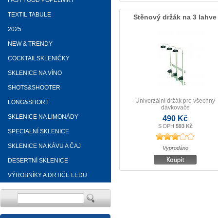
FAST FOOD POPELNÍKY
TEXTIL TABULE
Stěnový držák na 3 lahve
2025
NEW & TRENDY
COCKTAILSKLENIČKY
SKLENICE NA VÍNO
SHOTS&SHOOTER
Univerzální držák pro všechny
LONG&SHORT
dávkovače
SKLENICE NA LIMONÁDY
490 Kč
S DPH
593 Kč
SPECIALNÍ SKLENICE
SKLENICE NA KÁVU A ČAJ
Vyprodáno
DESERTNÍ SKLENICE
VÝROBNÍKY A DRTIČE LEDU