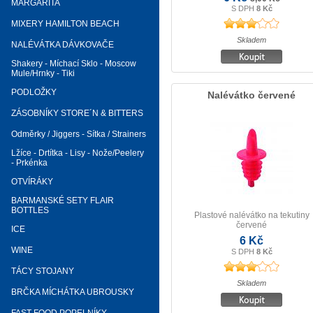
MARGARITA
S DPH
8 Kč
MIXERY HAMILTON BEACH
Skladem
NALÉVÁTKA DÁVKOVAČE
Shakery - Míchací Sklo - Moscow
Mule/Hrnky - Tiki
PODLOŽKY
Nalévátko červené
ZÁSOBNÍKY STORE´N & BITTERS
Odměrky / Jiggers - Sítka / Strainers
Lžíce - Drtítka - Lisy - Nože/Peelery
- Prkénka
OTVÍRÁKY
BARMANSKÉ SETY FLAIR
BOTTLES
Plastové nalévátko na tekutiny
červené
ICE
6 Kč
WINE
S DPH
8 Kč
TÁCY STOJANY
Skladem
BRČKA MÍCHÁTKA UBROUSKY