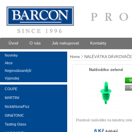
Úvod
O nás
Jak nakupovat
Kontakty
Novinky
Home
NALÉVÁTKA DÁVKOVAČ
Akce
Nalévátko zelené
Nejprodávanější
Výprodej
COUPE
MARTINI
Nick&Nora/Fizz
GIN&TONIC
Plastové nalévátko na tekutiny zel
Tasting Glass
6 Kč
8,00 Kč