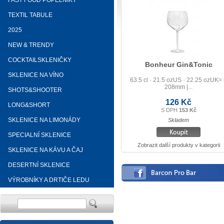
FAST FOOD POPELNÍKY
TEXTIL TABULE
2025
NEW & TRENDY
COCKTAILSKLENIČKY
Bonheur Gin&Tonic
SKLENICE NA VÍNO
63.5 cl · 21.5 ozUS · 22.25 ozUK≈
208mm |...
SHOTS&SHOOTER
126 Kč
LONG&SHORT
S DPH
153 Kč
SKLENICE NA LIMONÁDY
Skladem
SPECIALNÍ SKLENICE
Zobrazit další produkty v kategorii
SKLENICE NA KÁVU A ČAJ
DESERTNÍ SKLENICE
VÝROBNÍKY A DRTIČE LEDU