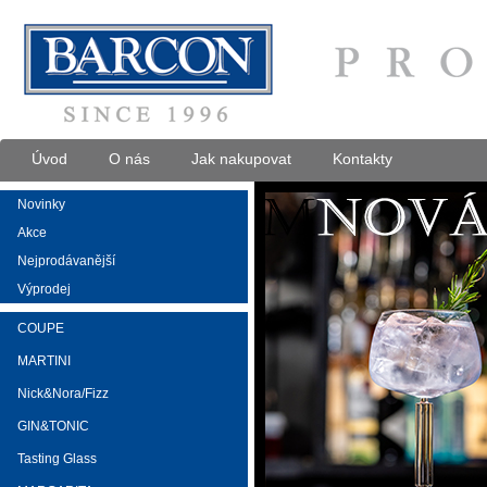
Úvod
O nás
Jak nakupovat
Kontakty
Novinky
Akce
Nejprodávanější
Výprodej
COUPE
MARTINI
Nick&Nora/Fizz
GIN&TONIC
Tasting Glass