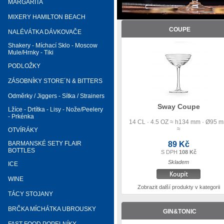
MARGARITA
MIXERY HAMILTON BEACH
COUPE
NALÉVÁTKA DÁVKOVAČE
Shakery - Míchací Sklo - Moscow
Mule/Hrnky - Tiki
PODLOŽKY
ZÁSOBNÍKY STORE´N & BITTERS
Odměrky / Jiggers - Sítka / Strainers
Sway Coupe
Lžíce - Drtítka - Lisy - Nože/Peelery
- Prkénka
14 CL · 4.5 OZ ≈ h134 mm · Ø95 
≈
OTVÍRÁKY
BARMANSKÉ SETY FLAIR
89 Kč
BOTTLES
S DPH
108 Kč
Skladem
ICE
WINE
Zobrazit další produkty v kategorii
TÁCY STOJANY
BRČKA MÍCHÁTKA UBROUSKY
GIN&TONIC