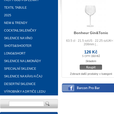
FAST FOOD POPELNÍKY
TEXTIL TABULE
2025
NEW & TRENDY
COCKTAILSKLENIČKY
Bonheur Gin&Tonic
SKLENICE NA VÍNO
63.5 cl · 21.5 ozUS · 22.25 ozUK≈
208mm |...
SHOTS&SHOOTER
126 Kč
LONG&SHORT
S DPH
153 Kč
SKLENICE NA LIMONÁDY
Skladem
SPECIALNÍ SKLENICE
Zobrazit další produkty v kategorii
SKLENICE NA KÁVU A ČAJ
DESERTNÍ SKLENICE
VÝROBNÍKY A DRTIČE LEDU