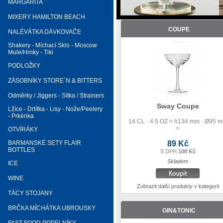
MARGARITA
MIXERY HAMILTON BEACH
COUPE
NALÉVÁTKA DÁVKOVAČE
Shakery - Míchací Sklo - Moscow
Mule/Hrnky - Tiki
PODLOŽKY
ZÁSOBNÍKY STORE´N & BITTERS
Odměrky / Jiggers - Sítka / Strainers
Sway Coupe
Lžíce - Drtítka - Lisy - Nože/Peelery
- Prkénka
14 CL · 4.5 OZ ≈ h134 mm · Ø95 
≈
OTVÍRÁKY
BARMANSKÉ SETY FLAIR
89 Kč
BOTTLES
S DPH
108 Kč
Skladem
ICE
WINE
Zobrazit další produkty v kategorii
TÁCY STOJANY
BRČKA MÍCHÁTKA UBROUSKY
GIN&TONIC