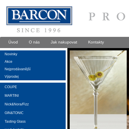
Úvod
O nás
Jak nakupovat
Kontakty
Novinky
Akce
Nejprodávanější
Výprodej
COUPE
MARTINI
Nick&Nora/Fizz
GIN&TONIC
Tasting Glass